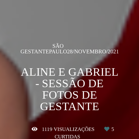
SÃO
GESTANTE
PAULO
28/NOVEMBRO/2021
ALINE E GABRIEL
- SESSÃO DE
FOTOS DE
GESTANTE
1119
VISUALIZAÇÕES
5
CURTIDAS