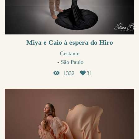
Miya e Caio à espera do Hiro
Gestante
São Paulo
1332
31